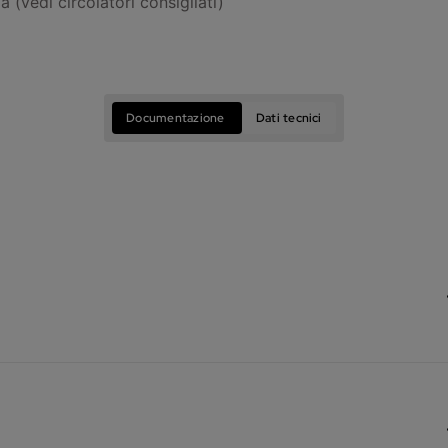
 (vedi circolatori consigliati)
Documentazione
Dati tecnici