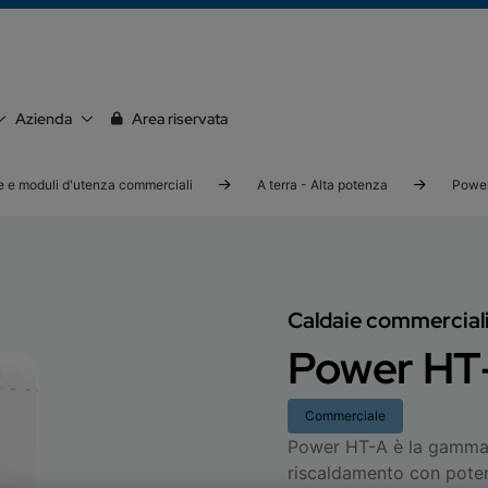
Azienda
Area riservata
e e moduli d'utenza commerciali
A terra - Alta potenza
Powe
Caldaie commerciali
Power HT
Commerciale
Power HT-A è la gamma d
riscaldamento con potenz