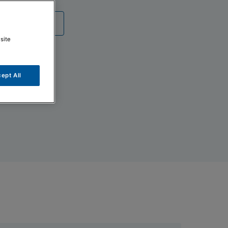
umentazione
site
ept All