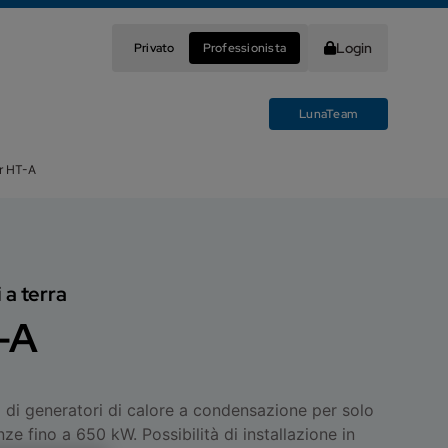
Login
Privato
Professionista
LunaTeam
r HT-A
 a terra
-A
i generatori di calore a condensazione per solo
e fino a 650 kW. Possibilità di installazione in