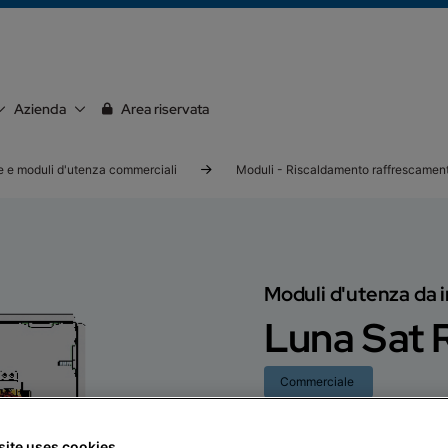
Azienda
Area riservata
e e moduli d'utenza commerciali
Moduli - Riscaldamento raffrescamen
Moduli d'utenza da 
Luna Sat 
Commerciale
Sistema integrato per la
Contattaci
Doc
site uses cookies