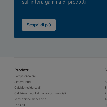
sull’intera gamma di prodotti
Scopri di più
Prodotti
S
Pompe di calore
P
Sistemi Ibridi
A
Caldaie residenziali
S
Caldaie e moduli d'utenza commerciali
P
Ventilazione meccanica
T
Fan coil
E