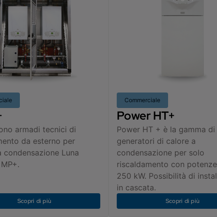
iale
Commerciale
+
Power HT+
no armadi tecnici di
Power HT + è la gamma di
mento da esterno per
generatori di calore a
 a condensazione Luna
condensazione per solo
 MP+.
riscaldamento con potenze
250 kW. Possibilità di insta
in cascata.
Scopri di più
Scopri di più