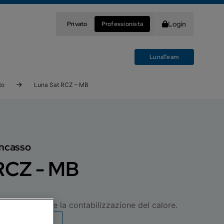
Login
Privato
Professionista
LunaTeam
to
Luna Sat RCZ – MB
incasso
RCZ - MB
 distribuzione e la contabilizzazione del calore.
umentazione