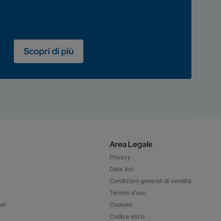
Scopri di più
Area Legale
Privacy
Data Act
Condizioni generali di vendita
Termini d'uso
nal
Cookies
Codice etico