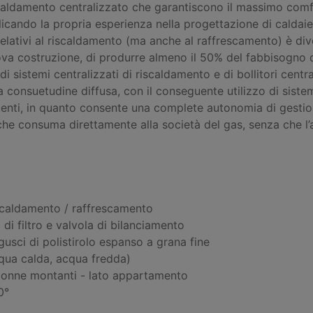
caldamento centralizzato che garantiscono il massimo comfor
plicando la propria esperienza nella progettazione di calda
 relativi al riscaldamento (ma anche al raffrescamento) è di
nuova costruzione, di produrre almeno il 50% del fabbisogno 
i sistemi centralizzati di riscaldamento e di bollitori centra
 consuetudine diffusa, con il conseguente utilizzo di sistem
utenti, in quanto consente una complete autonomia di gestio
 che consuma direttamente alla società del gas, senza che l
iscaldamento / raffrescamento
di filtro e valvola di bilanciamento
usci di polistirolo espanso a grana fine
acqua calda, acqua fredda)
 colonne montanti - lato appartamento
0°