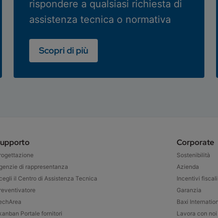
rispondere a qualsiasi richiesta di
assistenza tecnica o normativa
Scopri di più
upporto
Corporate
rogettazione
Sostenibilità
genzie di rappresentanza
Azienda
cegli il Centro di Assistenza Tecnica
Incentivi fiscali
reventivatore
Garanzia
echArea
Baxi Internatio
kanban Portale fornitori
Lavora con noi