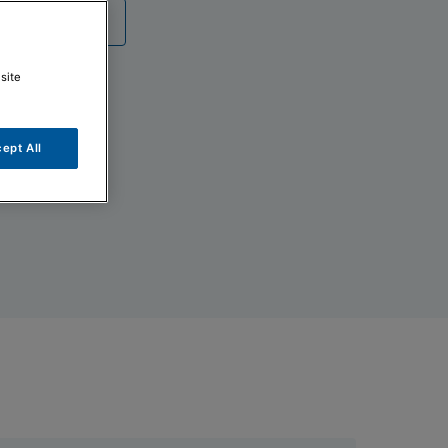
umentazione
site
ept All