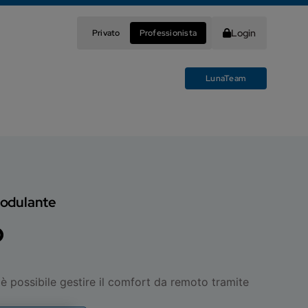
Login
Privato
Professionista
LunaTeam
odulante
o
o è possibile gestire il comfort da remoto tramite