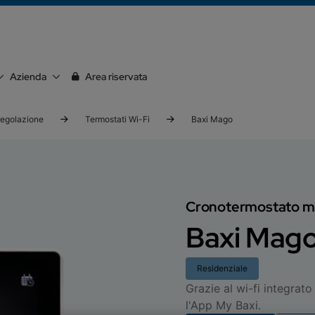
Azienda
Area riservata
egolazione
Termostati Wi-Fi
Baxi Mago
Cronotermostato m
Baxi Mag
Residenziale
Grazie al wi-fi integrat
l'App My Baxi.