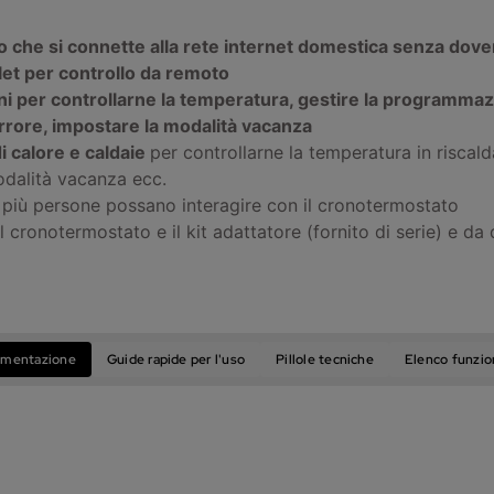
he si connette alla rete internet domestica senza dover co
et per controllo da remoto
oni per controllarne la temperatura, gestire la programmazi
rrore, impostare la modalità vacanza
i calore e caldaie
per controllarne la temperatura in riscal
dalità vacanza ecc.
più persone possano interagire con il cronotermostato
l cronotermostato e il kit adattatore (fornito di serie) e da 
mentazione
Guide rapide per l'uso
Pillole tecniche
Elenco funzio