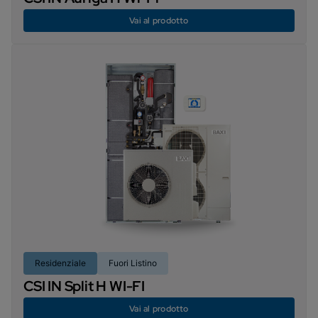
Vai al prodotto
Residenziale
Fuori Listino
CSI IN Split H WI-FI
Vai al prodotto