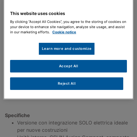
This website uses cookies
Dimensioni ridotte
By clicking “Accept All Cookies”, you agree to the storing of cookies on
your device to enhance site navigation, analyze site usage, and assist
Permette l'installazione in spazi piccoli
in our marketing efforts.
Cookie notice
Learn more and customize
Alta efficienza
Accept All
A+++ in condizioni di bassa temperatura
Reject All
Specifiche
Versione con integrazione SOLO elettrica ideale
per nuove costruzioni