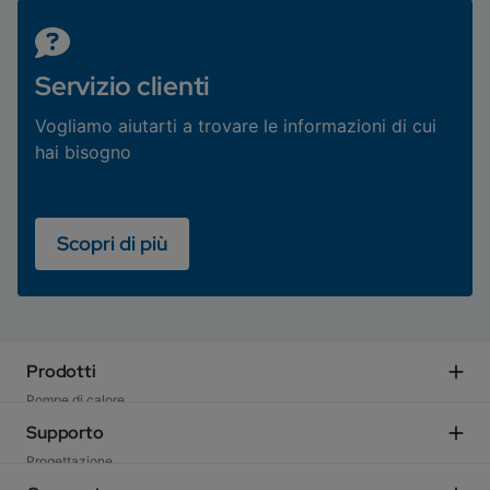
Servizio clienti
Vogliamo aiutarti a trovare le informazioni di cui
hai bisogno
Scopri di più
Prodotti
Pompe di calore
Sistemi Ibridi
Supporto
Caldaie residenziali
Progettazione
Caldaie e moduli d'utenza commerciali
Agenzie di rappresentanza