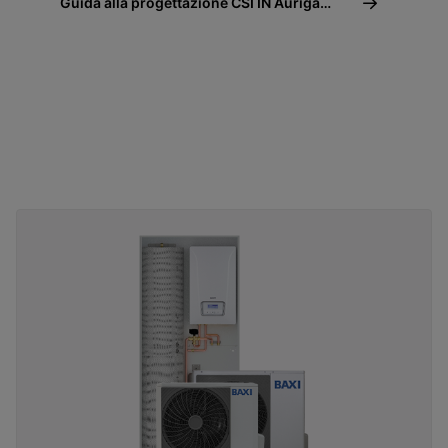
Guida alla progettazione CSI IN Auriga
Compact e CSI IN Auriga Compact +