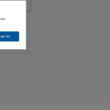
umentazione
site
ept All