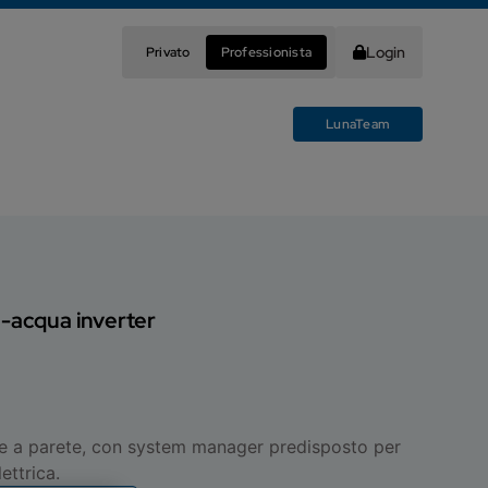
Login
Privato
Professionista
LunaTeam
a-acqua inverter
te a parete, con system manager predisposto per
ettrica.