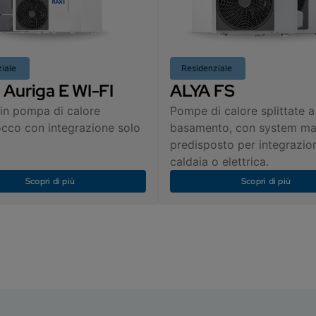
ziale
Residenziale
N Auriga E WI-FI
ALYA FS
in pompa di calore
Pompe di calore splittate a
cco con integrazione solo
basamento, con system m
.
predisposto per integrazio
caldaia o elettrica.
Scopri di più
Scopri di più