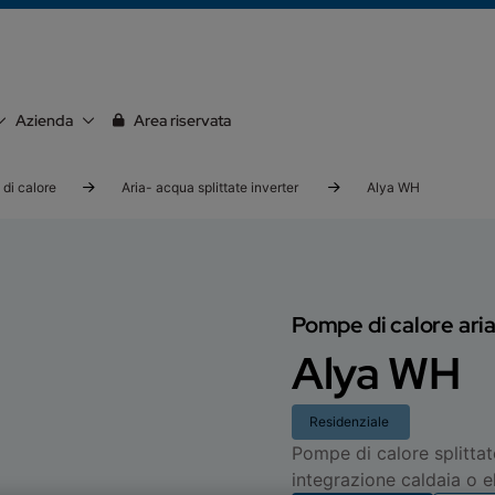
Azienda
Area riservata
di calore
Aria- acqua splittate inverter
Alya WH
Pompe di calore ari
Alya WH
Residenziale
Pompe di calore splitta
integrazione caldaia o el