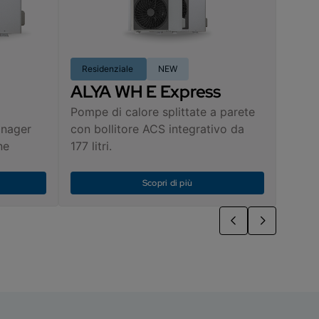
Residenziale
NEW
ALYA WH E Express
Pompe di calore splittate a parete
anager
con bollitore ACS integrativo da
ne
177 litri.
Scopri di più