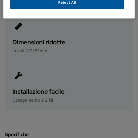
Programmazione settimanale dal dispositivo
Reject All
Dimensioni ridotte
In soli 127x81mm
Installazione facile
Collegamento a 2 fili
Specifiche