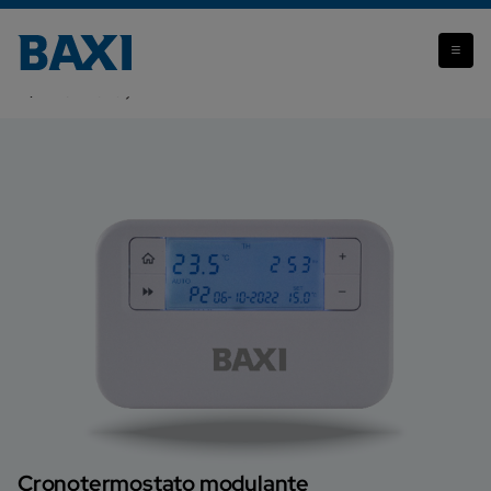
Attenzione: il prodotto che stai visualizzando non è più
disponibile.
Baxi Homely
Cronotermostato modulante