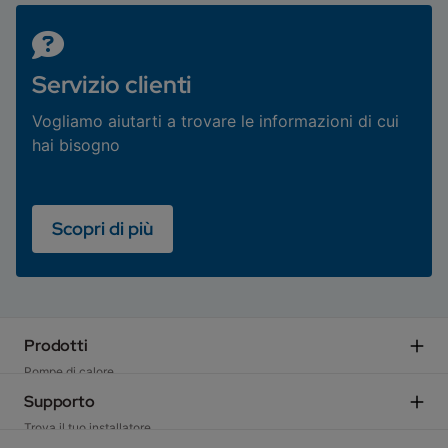
Servizio clienti
Vogliamo aiutarti a trovare le informazioni di cui
hai bisogno
Scopri di più
Prodotti
Pompe di calore
Sistemi Ibridi
Supporto
Caldaie residenziali
Trova il tuo installatore
Caldaie e moduli d'utenza commerciali