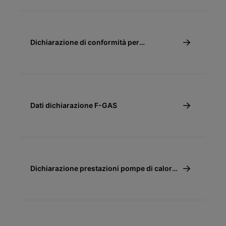
commerciali)
Dichiarazione di conformità per
detrazione fiscale 65% (sistemi ibridi
commerciali)
Dati dichiarazione F-GAS
Dichiarazione prestazioni pompe di calore
regione Piemonte