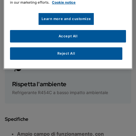
in our marketing efforts.
Cookie notice
Learn more and customize
Elevata Silenziosità
Grazie all'isolamento dei vanocompressori garantisce
Accept All
emissioni sonore ridotte al minimo
Reject All
Rispetta l'ambiente
Refrigerante R454C a basso impatto ambientale
Specifiche
Ampio campo di funzionamento, con