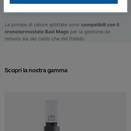
e offre un bollitore da 190 litri, garantendo
potenze di 4/6/8 kW.
Le pompe di calore splittate sono
compatibili con il
cronotermostato Baxi Mago
per la gestione da
remoto sia del caldo che del freddo.
Scopri la nostra gamma