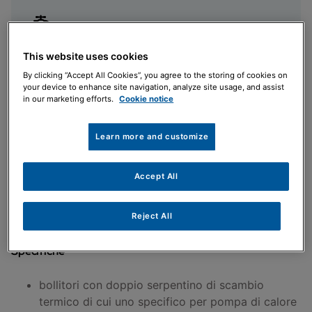
This website uses cookies
Alto comfort sanitario
By clicking “Accept All Cookies”, you agree to the storing of cookies on
Produzione di acqua calda sanitaria
your device to enhance site navigation, analyze site usage, and assist
in our marketing efforts.
Cookie notice
Learn more and customize
Installazione facile
Accept All
Grazie alle predisposizioni idrauliche
Reject All
Specifiche
bollitori con doppio serpentino di scambio
termico di cui uno specifico per pompa di calore