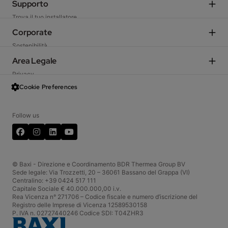
Sistemi Ibridi
Supporto
Caldaie residenziali
Trova il tuo installatore
Caldaie e moduli d'utenza commerciali
Scegli il Centro di Assistenza Tecnica
Corporate
Ventilazione meccanica
Preventivatore
Sostenibilità
Fan coil
TechArea
Azienda
Area Legale
Climatizzatori
Ekanban Portale fornitori
Incentivi fiscali
Sistemi solari
Privacy
Schemi d’impianto
Garanzia
Scaldacqua e serbatoi
Data Act
Cookie Preferences
Baxi Shop
Baxi International
Termoregolazione
Condizioni generali di vendita
Web Resi
Lavora con noi
Termini d'uso
CRM Portale Agenzie
Follow us
InBaxi - Portale Aziendale
Cookies
FAQ
Facebook
LinkedIn
YouTube
Servizio Clienti
Codice etico
Whistleblowing
© Baxi - Direzione e Coordinamento BDR Thermea Group BV
Sede legale: Via Trozzetti, 20 – 36061 Bassano del Grappa (VI)
Centralino: +39 0424 517 111
Capitale Sociale € 40.000.000,00 i.v.
Rea Vicenza n° 271706 – Codice fiscale e numero d’iscrizione del
Registro delle Imprese di Vicenza 12589530158
P. IVA n. 02727440246 Codice SDI: T04ZHR3