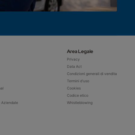
Area Legale
Privacy
Data Act
Condizioni generali di vendita
Termini d'uso
nal
Cookies
Codice etico
e Aziendale
Whistleblowing