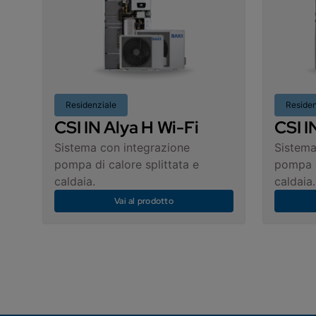
Residenziale
Residen
CSI IN Alya H Wi-Fi
CSI I
Sistema con integrazione
Sistema
pompa di calore splittata e
pompa 
caldaia.
caldaia.
Vai al prodotto