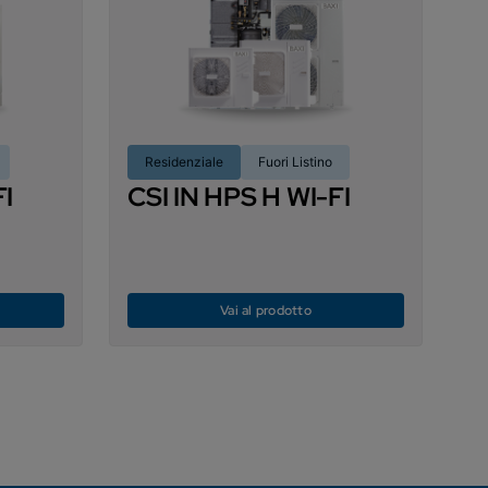
Residenziale
Fuori Listino
FI
CSI IN HPS H WI-FI
Vai al prodotto