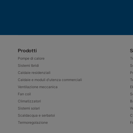
Prodotti
S
Pompe di calore
T
Sistemi Ibridi
S
Caldaie residenziali
P
Caldaie e moduli d'utenza commerciali
T
Ventilazione meccanica
E
Fan coil
S
Climatizzatori
B
Sistemi solari
W
Scaldacqua e serbatoi
C
Termoregolazione
F