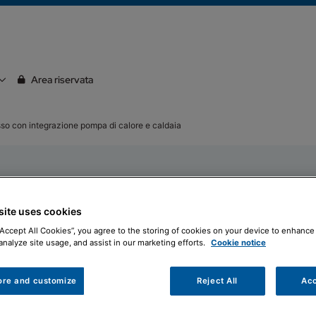
Area riservata
so con integrazione pompa di calore e caldaia
I sistemi ibridi ad incas
site uses cookies
riscaldamento, raffres
razione
“Accept All Cookies”, you agree to the storing of cookies on your device to enhance 
integrando pompa di cal
analyze site usage, and assist in our marketing efforts.
Cookie notice
ldaia
La pompa di calore spli
ore and customize
Reject All
Acc
Auriga H WI-FI) provvede
e fornisce energia per l
ne pompa di calore