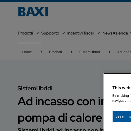
Prodotti
Supporto
Incentivi fiscali
News
Azienda
Home
Prodotti
Sistemi Ibridi
Ad incas
Sistemi Ibridi
This web
Ad incasso con integ
By clicking 
navigation, 
pompa di calore e ca
Learn m
Sistemi ibridi ad incasso con integrazio