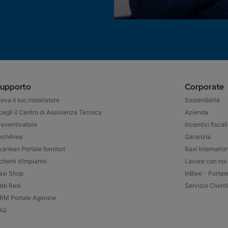
upporto
Corporate
rova il tuo installatore
Sostenibilità
cegli il Centro di Assistenza Tecnica
Azienda
reventivatore
Incentivi fiscali
echArea
Garanzia
kanban Portale fornitori
Baxi Internatio
chemi d’impianto
Lavora con noi
axi Shop
InBaxi - Portal
eb Resi
Servizio Clienti
RM Portale Agenzie
AQ