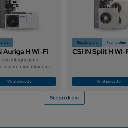
ziale
Residenziale
Fuori Listino
N Auriga H Wi-Fi
CSI IN Split H WI-
 con integrazione
di calore monoblocco e
Vai al prodotto
Vai al prodotto
Scopri di più