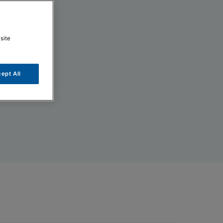
tore
site
ept All