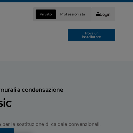
Login
Privato
Professionista
Trova un
installatore
i murali a condensazione
sic
per la sostituzione di caldaie convenzionali.