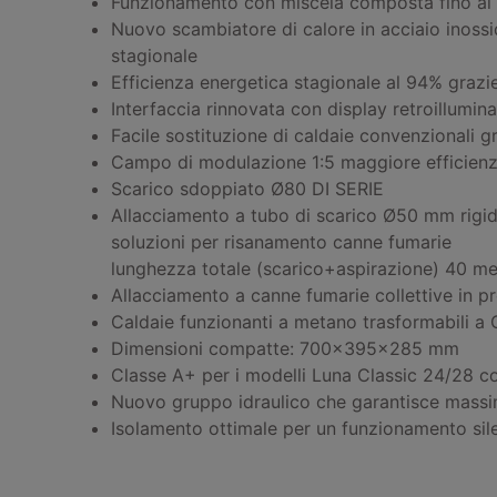
Funzionamento con miscela composta fino al
Nuovo scambiatore di calore in acciaio inoss
stagionale
Efficienza energetica stagionale al 94% grazie
Interfaccia rinnovata con display retroillumin
Facile sostituzione di caldaie convenzionali gr
Campo di modulazione 1:5 maggiore efficienza
Scarico sdoppiato Ø80 DI SERIE
Allacciamento a tubo di scarico Ø50 mm rigido
soluzioni per risanamento canne fumarie
lunghezza totale (scarico+aspirazione) 40 me
Allacciamento a canne fumarie collettive in p
Caldaie funzionanti a metano trasformabili a
Dimensioni compatte: 700x395x285 mm
Classe A+ per i modelli Luna Classic 24/28 
Nuovo gruppo idraulico che garantisce massimi
Isolamento ottimale per un funzionamento sil