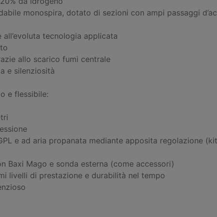
 20% da idrogeno
idabile monospira, dotato di sezioni con ampi passaggi d’a
 all’evoluta tecnologia applicata
ato
azie allo scarico fumi centrale
 e silenziosità
 e flessibile:
tri
ressione
 GPL e ad aria propanata mediante apposita regolazione (ki
con Baxi Mago e sonda esterna (come accessori)
 livelli di prestazione e durabilità nel tempo
enzioso