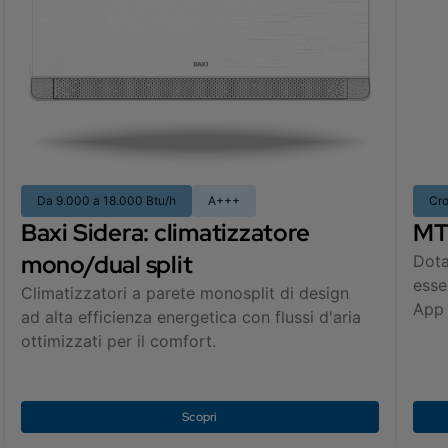
Da 9.000 a 18.000 Btu/h
A+++
Cro
Baxi Sidera: climatizzatore
MTC
mono/dual split
Dota
esse
Climatizzatori a parete monosplit di design
App
ad alta efficienza energetica con flussi d'aria
ottimizzati per il comfort.
Scopri