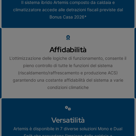
Il sistema ibrido Artemis composto da caldaia e
climatizzatore accede alle detrazioni fiscali previste dal
Bonus Casa 2026*
Affidabilità
L’ottimizzazione delle logiche di funzionamento, consente il
pieno controllo di tutte le funzioni del sistema
(riscaldamento/raffrescamento e produzione ACS)
garantendo una costante affidabilità del sistema a varie
condizioni climatiche
Versatilità
Artemis è disponibile in 7 diverse soluzioni Mono e Dual
Split che prevedono l'impiego della caldaia a