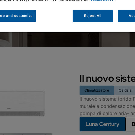
ore and customize
Reject All
Acc
Il nuovo sis
Climatizzatore
Caldaia
Il nuovo sistema ibrido
murale a condensazione
pompa di calore aria- ar
Luna Century
B