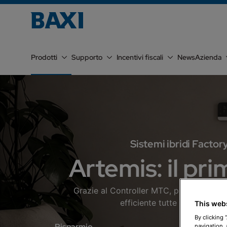
Prodotti
Supporto
Incentivi fiscali
News
Azienda
Sistemi ibridi Facto
Artemis: il pr
Grazie al Controller MTC, progettato per
efficiente tutte le funzioni
This web
By clicking 
Risparmio
Efficie
navigation, 