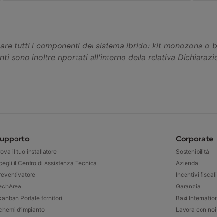
iportare tutti i componenti del sistema ibrido: kit monozona 
i sono inoltre riportati all'interno della relativa Dichiaraz
upporto
Corporate
rova il tuo installatore
Sostenibilità
cegli il Centro di Assistenza Tecnica
Azienda
reventivatore
Incentivi fiscali
echArea
Garanzia
kanban Portale fornitori
Baxi Internatio
chemi d’impianto
Lavora con noi