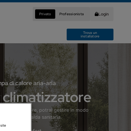
Login
Privato
Professionista
Trova un
installatore
a di calore aria-aria
 climatizzatore
il climatizzatore, potrai gestire in modo
one di acqua calda sanitaria.
site
Comfort