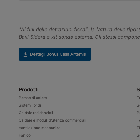
*Ai fini delle detrazioni fiscali, la fattura deve r
Baxi Sidera e kit sonda esterna. Gli stessi component
Dettagli Bonus Casa Artemis
Prodotti
S
Pompe di calore
T
Sistemi Ibridi
S
Caldaie residenziali
P
Caldaie e moduli d'utenza commerciali
T
Ventilazione meccanica
E
Fan coil
S