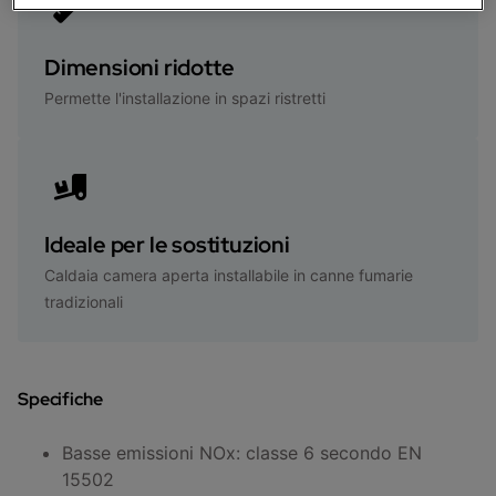
Dimensioni ridotte
Permette l'installazione in spazi ristretti
Ideale per le sostituzioni
Caldaia camera aperta installabile in canne fumarie
tradizionali
Specifiche
Basse emissioni NOx: classe 6 secondo EN
15502