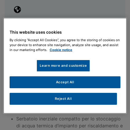
Riscaldamento e raffrescamento
This website uses cookies
Adatto in tutte le stagioni
By clicking “Accept All Cookies”, you agree to the storing of cookies on
your device to enhance site navigation, analyze site usage, and assist
in our marketing efforts.
Cookie notice
Learn more and customize
Dimensioni ridotte
Permette l'installazione in spazi ristretti
Accept All
Reject All
Specifiche
Serbatoio inerziale compatto per lo stoccaggio
di acqua termica d’impianto per riscaldamento e