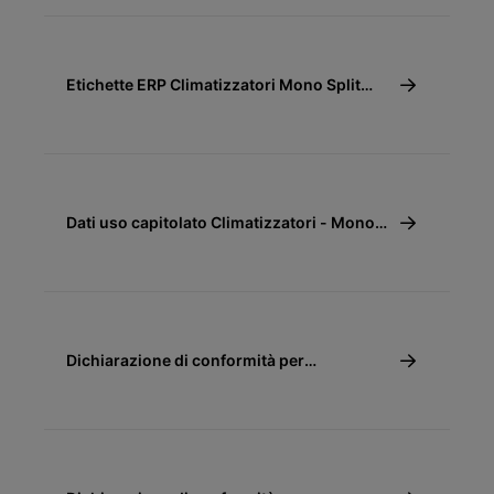
Etichette ERP Climatizzatori Mono Split
R32 Console
Dati uso capitolato Climatizzatori - Mono
Split R32 Console
Dichiarazione di conformità per
detrazione fiscale 65% e 110% -
Climatizzatori (Pompe di calore aria-aria)