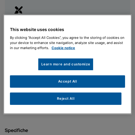
Design moderno
This website uses cookies
Lineare e minimalista adatto ad ogni tipo di ambiente
By clicking “Accept All Cookies”, you agree to the storing of cookies on
residenziale
your device to enhance site navigation, analyze site usage, and assist
in our marketing efforts.
Cookie notice
Learn more and customize
Rispetta l'ambiente
Accept All
Gas Refrigerante R32
Reject All
Specifiche