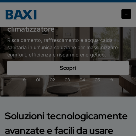
Artemis: il primo sistema ibrido con
climatizzatore
Riscaldamento, raffrescamento e acqua calda
sanitaria in un'unica soluzione per massimizzare
comfort, efficienza e risparmio energetico.
Scopri
01
02
03
04
05
Soluzioni tecnologicamente
avanzate e facili da usare