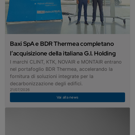
Baxi SpA e BDR Thermea completano
l’acquisizione della italiana G.I. Holding
I marchi CLINT, KTK, NOVAIR e MONTAIR entrano
nel portafoglio BDR Thermea, accelerando la
fornitura di soluzioni integrate per la
decarbonizzazione degli edifici.
21/07/2026
Vai alla news