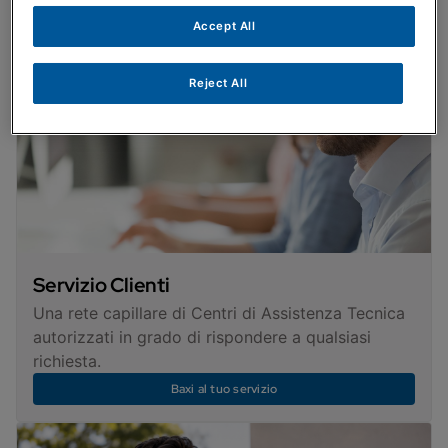
Accept All
Reject All
Servizio Clienti
Una rete capillare di Centri di Assistenza Tecnica
autorizzati in grado di rispondere a qualsiasi
richiesta.
Baxi al tuo servizio