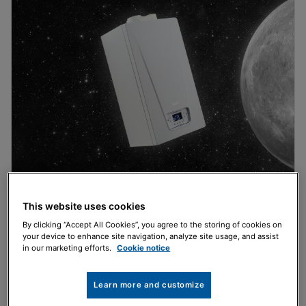
Prodotti
This website uses cookies
Prodotti innovativi e affidabili assicurano
By clicking “Accept All Cookies”, you agree to the storing of cookies on
massima efficienza nel comfort di contesti
your device to enhance site navigation, analyze site usage, and assist
residenziali e commerciali.
in our marketing efforts.
Cookie notice
Scopri la nostra gamma
Learn more and customize