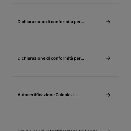
Dichiarazione di conformità per
detrazione fiscale 65% e 110% - Caldaie a
condensazione
Dichiarazione di conformità per
detrazione fiscale 50%
Autocertificazione Caldaie a
Condensazione Conto Termico