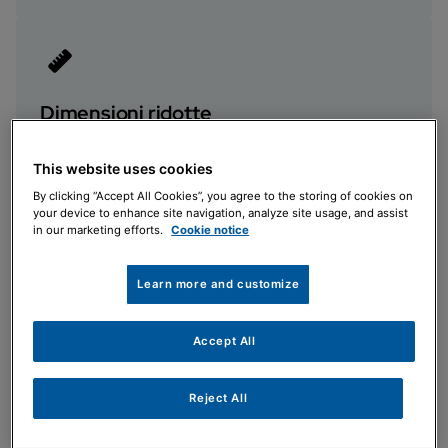
Dimensioni ridotte
Permette l'installazione in spazi ristretti
This website uses cookies
By clicking “Accept All Cookies”, you agree to the storing of cookies on
your device to enhance site navigation, analyze site usage, and assist
in our marketing efforts.
Cookie notice
Factory Made
Learn more and customize
L'abbinamento con una pompa di calore consente di
realizzare un sistema ibrido, aumentando l'efficienza
Accept All
energetica.
Reject All