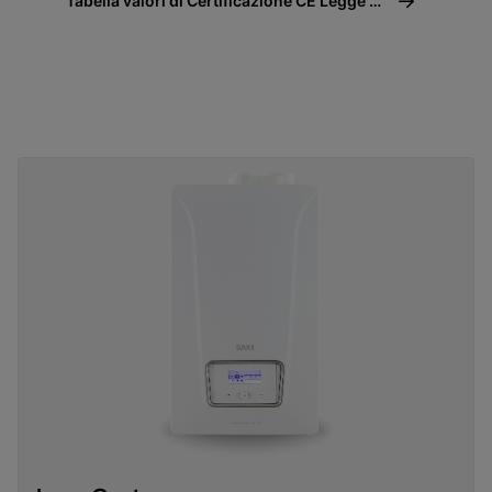
Tabella valori di Certificazione CE Legge 10
(10/91)