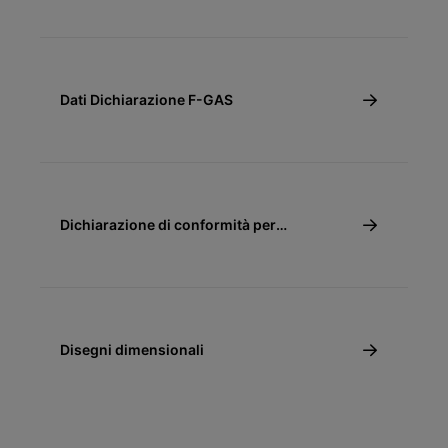
Climatizzatori (Pompe di calore aria-aria)
Dati Dichiarazione F-GAS
Dichiarazione di conformità per
detrazione fiscale 50% - Climatizzatori
Disegni dimensionali