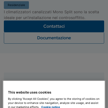
Residenziale
I climatizzatori canalizzati Mono Split sono la scelta
ideale per un'installazione nel controsoffitto.
Contattaci
Documentazione
This website uses cookies
Agevolazioni fiscali
By clicking “Accept All Cookies”, you agree to the storing of cookies on
Ecobonus, Bonus Casa e Conto termico 2.0
your device to enhance site navigation, analyze site usage, and assist
in our marketing efforts.
Cookie notice