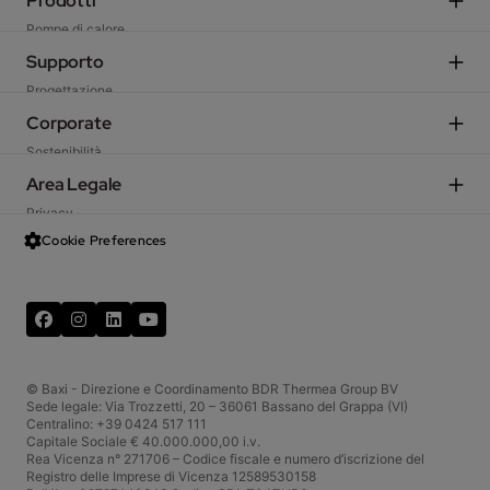
Prodotti
Pompe di calore
Sistemi Ibridi
Supporto
Caldaie residenziali
Progettazione
Caldaie e moduli d'utenza commerciali
Agenzie di rappresentanza
Corporate
Ventilazione meccanica
Scegli il Centro di Assistenza Tecnica
Sostenibilità
Fan coil
Preventivatore
Azienda
Area Legale
Climatizzatori
TechArea
Incentivi fiscali
Sistemi solari
Privacy
Ekanban Portale fornitori
Garanzia
Scaldacqua e serbatoi
Data Act
Cookie Preferences
Schemi d’impianto
Baxi International
Termoregolazione
Condizioni generali di vendita
Baxi Shop
Lavora con noi
Termini d'uso
Web Resi
InBaxi - Portale Aziendale
Facebook
LinkedIn
YouTube
Cookies
CRM Portale Agenzie
Formazione
Codice etico
Whistleblowing
© Baxi - Direzione e Coordinamento BDR Thermea Group BV
Sede legale: Via Trozzetti, 20 – 36061 Bassano del Grappa (VI)
Centralino: +39 0424 517 111
Capitale Sociale € 40.000.000,00 i.v.
Rea Vicenza n° 271706 – Codice fiscale e numero d’iscrizione del
Registro delle Imprese di Vicenza 12589530158