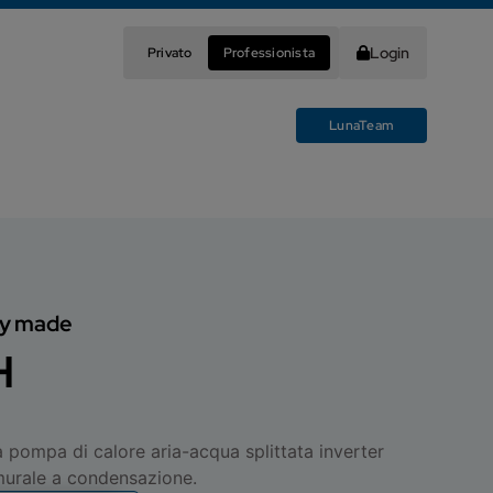
Login
Privato
Professionista
LunaTeam
ory made
H
 pompa di calore aria-acqua splittata inverter
murale a condensazione.