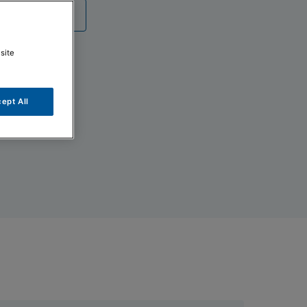
umentazione
site
ept All