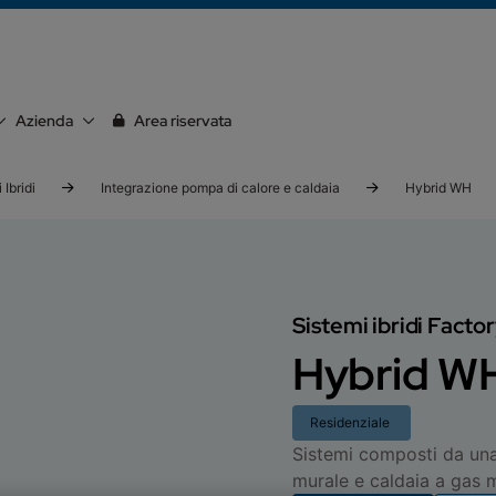
Azienda
Area riservata
 Ibridi
Integrazione pompa di calore e caldaia
Hybrid WH
Sistemi ibridi Fact
Hybrid W
Residenziale
Sistemi composti da una
murale e caldaia a gas 