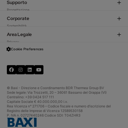
Sistemi Ibridi
Supporto
Caldaie residenziali
Progettazione
Caldaie e moduli d'utenza commerciali
Agenzie di rappresentanza
Corporate
Ventilazione meccanica
Scegli il Centro di Assistenza Tecnica
Sostenibilità
Fan coil
Preventivatore
Azienda
Area Legale
Climatizzatori
TechArea
Incentivi fiscali
Sistemi solari
Privacy
Ekanban Portale fornitori
Garanzia
Scaldacqua e serbatoi
Data Act
Cookie Preferences
Schemi d’impianto
Baxi International
Termoregolazione
Condizioni generali di vendita
Baxi Shop
Lavora con noi
Termini d'uso
Web Resi
InBaxi - Portale Aziendale
Facebook
LinkedIn
YouTube
Cookies
CRM Portale Agenzie
Formazione
Codice etico
Whistleblowing
© Baxi - Direzione e Coordinamento BDR Thermea Group BV
Sede legale: Via Trozzetti, 20 – 36061 Bassano del Grappa (VI)
Centralino: +39 0424 517 111
Capitale Sociale € 40.000.000,00 i.v.
Rea Vicenza n° 271706 – Codice fiscale e numero d’iscrizione del
Registro delle Imprese di Vicenza 12589530158
P. IVA n. 02727440246 Codice SDI: T04ZHR3