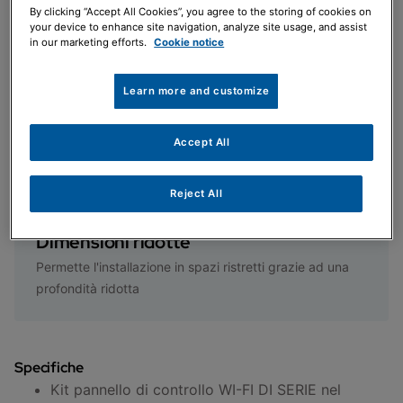
By clicking “Accept All Cookies”, you agree to the storing of cookies on
your device to enhance site navigation, analyze site usage, and assist
in our marketing efforts.
Cookie notice
Controllo remoto
Learn more and customize
Gestione del comfort tramite intuitivo pannello di
controllo
Accept All
Reject All
Dimensioni ridotte
Permette l'installazione in spazi ristretti grazie ad una
profondità ridotta
Specifiche
Kit pannello di controllo WI-FI DI SERIE nel