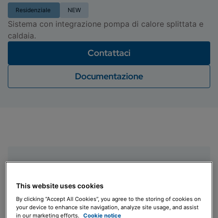
Residenziale
NEW
Sistema con integrazione pompa di calore splittata e
caldaia.
Contattaci
Documentazione
This website uses cookies
Dimensioni ridotte
By clicking “Accept All Cookies”, you agree to the storing of cookies on
Permette l'installazione in spazi ristretti
your device to enhance site navigation, analyze site usage, and assist
in our marketing efforts.
Cookie notice