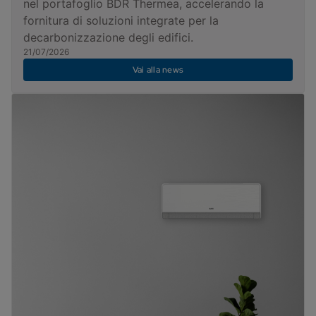
nel portafoglio BDR Thermea, accelerando la
fornitura di soluzioni integrate per la
decarbonizzazione degli edifici.
21/07/2026
Vai alla news