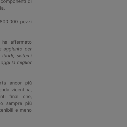
e componenti di
ia.
 800.000 pezzi
–
ha affermato
e aggiunto per
ibridi, sistemi
oggi la miglior
erta ancor più
enda vicentina,
i finali che,
ano sempre più
tenibili e meno