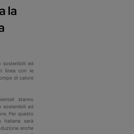
a la
a
 sostenibili ed
n linea con le
pompe di calore
entali stanno
 sostenibili ed
lore. Per questo
 italiana sarà
produzione anche