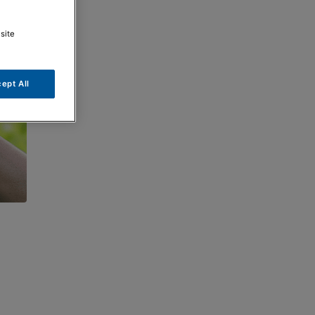
site
ept All