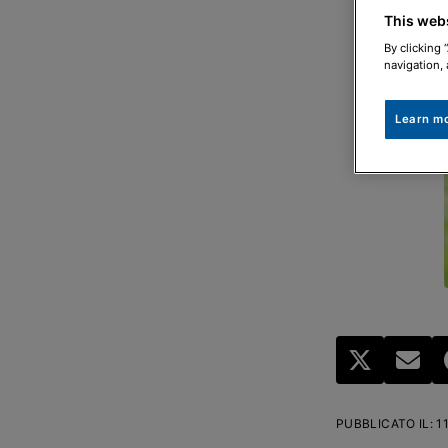
This web
By clicking 
navigation, 
Learn m
PUBBLICATO IL
:
1