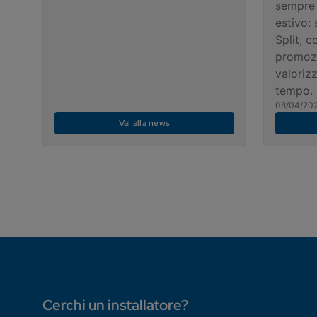
sempre 
estivo:
Split, c
promoz
valorizz
tempo.
08/04/20
Vai alla news
Cerchi un installatore?