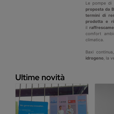
Le pompe di c
proposta da B
termini di r
prodotta e ri
il
raffrescamen
comfort ambie
climatica.
Baxi continua
idrogeno
, la 
Ultime novità