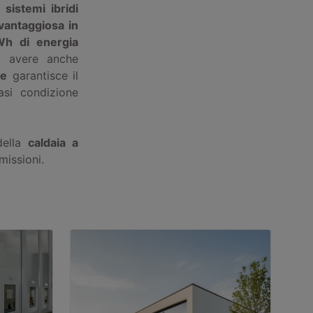
i
sistemi ibridi
vantaggiosa in
Wh di energia
i avere anche
he
garantisce il
asi condizione
della
caldaia a
missioni.