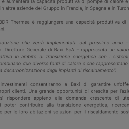
i e aumenterà la capacità produttiva di pompe di calore 
in altre aziende del Gruppo in Francia, in Spagna e in Turch
i BDR Thermea è raggiungere una capacità produttiva di
ni.
oduzione che verrà implementata dal prossimo anno 
o, Direttore Generale di Baxi SpA
– rappresenta un valor
 attiva in ambito di transizione energetica con i sistemi 
ombinano due diverse fonti di calore e che rappresentano 
la decarbonizzazione degli impianti di riscaldamento”.
investimenti consentiranno a Baxi di garantire un’off
propri clienti. Una grande opportunità di crescita per l’azi
ì rispondere appieno alla domanda crescente di utent
i poter contribuire alla transizione energetica, ricerc
 per le loro abitazioni soluzioni per il riscaldamento sos