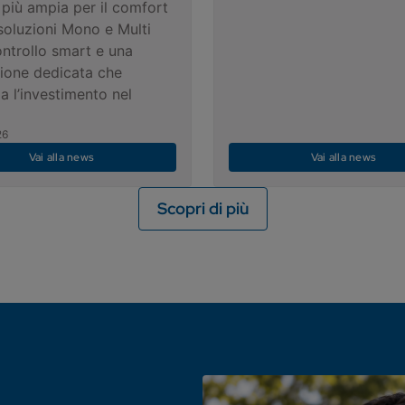
più ampia per il comfort
 soluzioni Mono e Multi
ontrollo smart e una
ione dedicata che
a l’investimento nel
26
Vai alla news
Vai alla news
Scopri di più