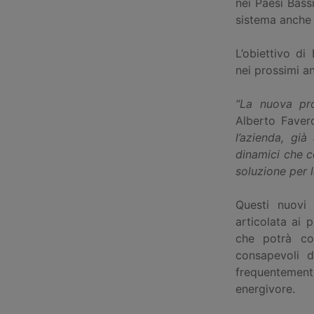
nei Paesi Bass
sistema anche 
L’obiettivo d
nei prossimi an
“La nuova pr
Alberto Faver
l’azienda, già
dinamici che c
soluzione per 
Questi nuovi 
articolata ai 
che potrà cos
consapevoli d
frequentemente
energivore.