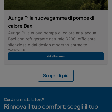
Auriga P: la nuova gamma di pompe di
calore Baxi
Auriga P: la nuova pompa di calore aria-acqua
Baxi con refrigerante naturale R290, efficiente,
silenziosa e dal design moderno antracite.
24/02/2026
Vai alla news
Scopri di più
Cerchi un installatore?
Rinnova il tuo comfort: scegli il tuo