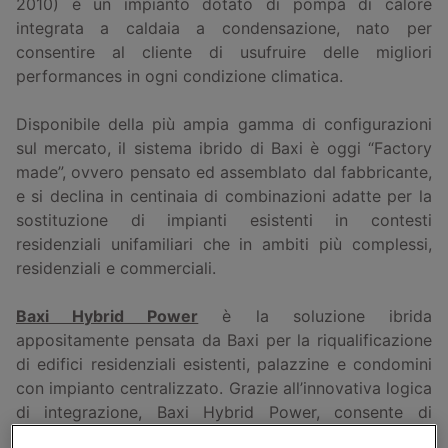
2010) è un impianto dotato di pompa di calore
integrata a caldaia a condensazione, nato per
consentire al cliente di usufruire delle migliori
performances in ogni condizione climatica.
Disponibile della più ampia gamma di configurazioni
sul mercato, il sistema ibrido di Baxi è oggi “Factory
made”, ovvero pensato ed assemblato dal fabbricante,
e si declina in centinaia di combinazioni adatte per la
sostituzione di impianti esistenti in contesti
residenziali unifamiliari che in ambiti più complessi,
residenziali e commerciali.
Baxi Hybrid Power
è la soluzione ibrida
appositamente pensata da Baxi per la riqualificazione
di edifici residenziali esistenti, palazzine e condomini
con impianto centralizzato. Grazie all’innovativa logica
di integrazione, Baxi Hybrid Power, consente di
migliorare l’efficienza energetica dell’edificio in ambito