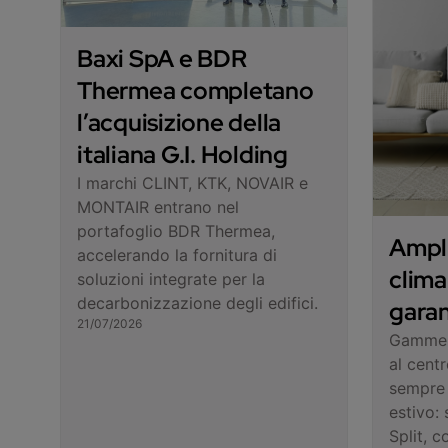
Baxi SpA e BDR
Thermea completano
l’acquisizione della
italiana G.I. Holding
I marchi CLINT, KTK, NOVAIR e
MONTAIR entrano nel
portafoglio BDR Thermea,
Ampl
accelerando la fornitura di
clima
soluzioni integrate per la
decarbonizzazione degli edifici.
garan
21/07/2026
Gamme B
al cent
sempre 
estivo:
Split, c