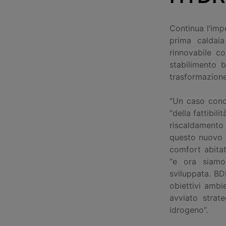
Continua l’imp
prima caldai
rinnovabile c
stabilimento b
trasformazione 
“Un caso concr
“della fattibil
riscaldamento
questo nuovo p
comfort abita
“e ora siamo 
sviluppata. BD
obiettivi ambi
avviato strat
idrogeno”.