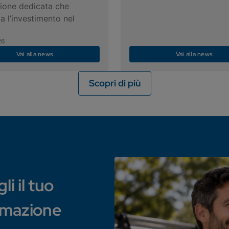
ione dedicata che
a l’investimento nel
26
Vai alla news
Vai alla news
Scopri di più
i il tuo
rmazione