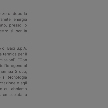
e zero: dopo la
amite energia
ato, presso lo
trolisi per la
 di Baxi S.p.A,
a termica per il
issioni”. “Con
ell’idrogeno al
Thermea Group,
lla tecnologia
zazione e agli
in cui abbiamo
premiscelata a