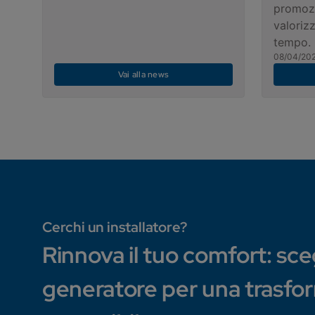
promoz
valorizz
tempo.
08/04/20
Vai alla news
Cerchi un installatore?
Rinnova il tuo comfort: scegl
generatore per una trasfo