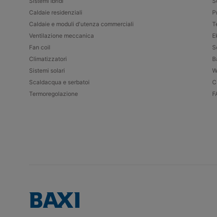
Sistemi Ibridi
S
Caldaie residenziali
P
Caldaie e moduli d'utenza commerciali
T
Ventilazione meccanica
E
Fan coil
S
Climatizzatori
B
Sistemi solari
W
Scaldacqua e serbatoi
C
Termoregolazione
F