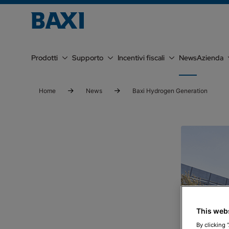
Prodotti
Supporto
Incentivi fiscali
News
Azienda
Home
News
Baxi Hydrogen Generation
This web
By clicking 