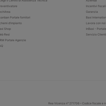
cegli il Centro di Assistenza Tecnica
Azienda
reventivatore
Incentivi fiscali
echArea
Garanzia
kanban Portale fornitori
Baxi Internatio
chemi d’impianto
Lavora con noi
axi Shop
InBaxi - Portal
eb Resi
Servizio Clienti
RM Portale Agenzie
AQ
Rea Vicenza n° 271706 – Codice fiscale e n