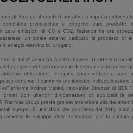
egno di Baxi per il comfort abitativo a impatto ambiental
a domestica premiscelata a idrogeno puro prodotto tr
on zero emissioni di CO e CO2, l’azienda ha ora attrezz
assanese, un locale esterno dedicato al processo di elet
di energia elettrica in idrogeno.
eto in Italia” annuncia Alberto Favero, Direttore Generale
ità del processo di trasformazione di energia solare in energi
 abitativo utilizzando l’idrogeno come vettore a zero em
asso continua il cammino pionieristico nell’applicazione d
tivo” afferma Andrea Manini, Innovation Director di BDR 
pronti con ulteriori dimostrazioni di applicabilità de
R Thermea Group presta grande attenzione alla decarboniz
entali europei. È una sfida che onoriamo dal 2015, anno 
egicamente lo sviluppo della tecnologia per la caldaia 