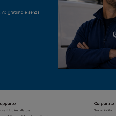
tivo gratuito e senza
upporto
Corporate
rova il tuo installatore
Sostenibilità