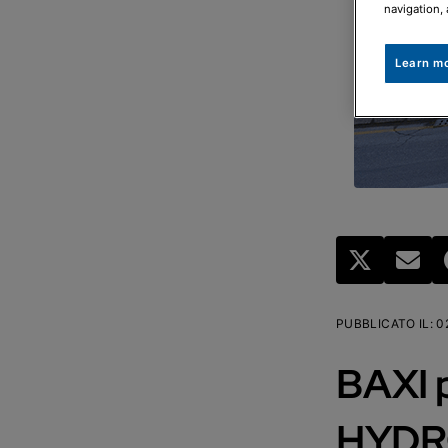
navigation, 
Learn m
PUBBLICATO IL
:
0
BAXI 
HYDR