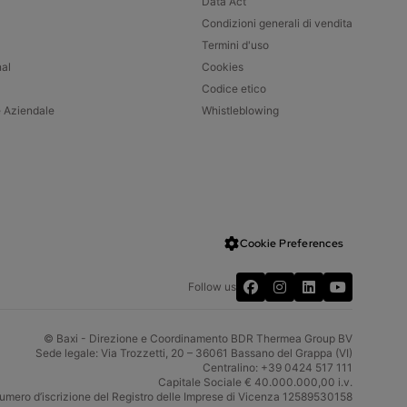
Data Act
Condizioni generali di vendita
Termini d'uso
nal
Cookies
Codice etico
e Aziendale
Whistleblowing
Cookie Preferences
Facebook
LinkedIn
YouTube
Follow us
© Baxi - Direzione e Coordinamento BDR Thermea Group BV
Sede legale: Via Trozzetti, 20 – 36061 Bassano del Grappa (VI)
Centralino: +39 0424 517 111
Capitale Sociale € 40.000.000,00 i.v.
umero d’iscrizione del Registro delle Imprese di Vicenza 12589530158