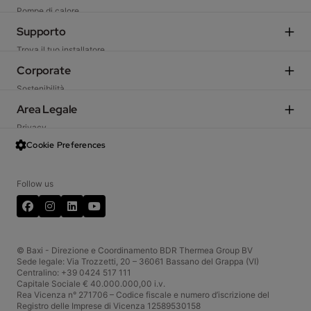
Pompe di calore
Sistemi Ibridi
Supporto
Caldaie residenziali
Trova il tuo installatore
Caldaie e moduli d'utenza commerciali
Scegli il Centro di Assistenza Tecnica
Corporate
Ventilazione meccanica
Preventivatore
Sostenibilità
Fan coil
TechArea
Azienda
Area Legale
Climatizzatori
Ekanban Portale fornitori
Incentivi fiscali
Sistemi solari
Privacy
Schemi d’impianto
Garanzia
Scaldacqua e serbatoi
Data Act
Cookie Preferences
Baxi Shop
Baxi International
Termoregolazione
Condizioni generali di vendita
Web Resi
Lavora con noi
Termini d'uso
CRM Portale Agenzie
Follow us
InBaxi - Portale Aziendale
Cookies
FAQ
Facebook
LinkedIn
YouTube
Servizio Clienti
Codice etico
Whistleblowing
© Baxi - Direzione e Coordinamento BDR Thermea Group BV
Sede legale: Via Trozzetti, 20 – 36061 Bassano del Grappa (VI)
Centralino: +39 0424 517 111
Capitale Sociale € 40.000.000,00 i.v.
Rea Vicenza n° 271706 – Codice fiscale e numero d’iscrizione del
Registro delle Imprese di Vicenza 12589530158