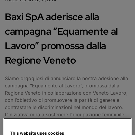
Baxi SpA aderisce alla
campagna “Equamente al
Lavoro” promossa dalla
Regione Veneto
Siamo orgogliosi di annunciare la nostra adesione alla
campagna “Equamente al Lavoro”, promossa dalla
Regione Veneto in collaborazione con Veneto Lavoro,
con l’obiettivo di promuovere la parità di genere e
contrastare le discriminazioni nel mondo del lavoro.
L'iniziativa mira a sostenere l’occupazione femminile
stabile e di qualità, ridurre il divario retributivo di
genere e promuovere la conciliazione tra vita
This website uses cookies