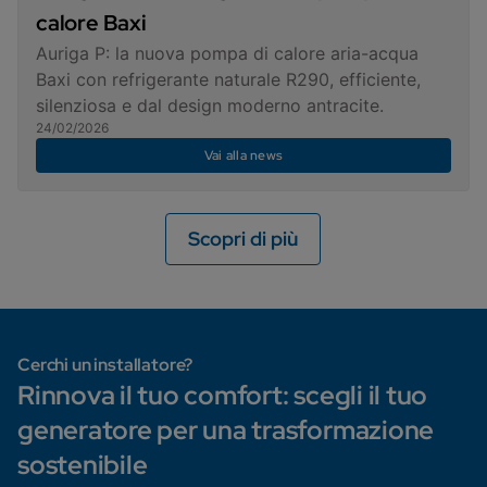
calore Baxi
Auriga P: la nuova pompa di calore aria-acqua
Baxi con refrigerante naturale R290, efficiente,
silenziosa e dal design moderno antracite.
24/02/2026
Vai alla news
Scopri di più
Cerchi un installatore?
Rinnova il tuo comfort: scegli il tuo
generatore per una trasformazione
sostenibile