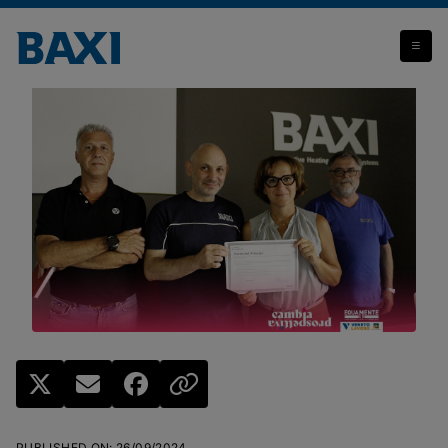
Baxi SpA aderisce alla campagna “Equamente al Lavoro”
PUBLISHED ON
:
26/09/2024