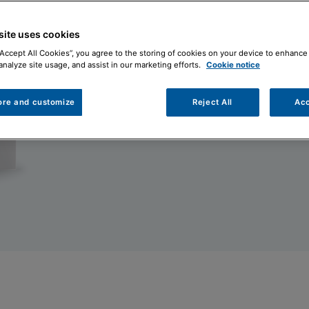
La condensazione con ac
Trova il tuo installa
site uses cookies
“Accept All Cookies”, you agree to the storing of cookies on your device to enhance 
analyze site usage, and assist in our marketing efforts.
Cookie notice
ore and customize
Reject All
Acc