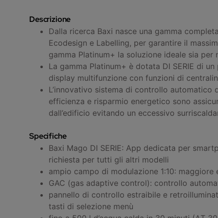
Descrizione
Dalla ricerca Baxi nasce una gamma completa d
Ecodesign e Labelling, per garantire il massi
gamma Platinum+ la soluzione ideale sia per nu
La gamma Platinum+ è dotata DI SERIE di un pan
display multifunzione con funzioni di central
L’innovativo sistema di controllo automatico
efficienza e risparmio energetico sono assicur
dall’edificio evitando un eccessivo surriscald
Specifiche
Baxi Mago DI SERIE: App dedicata per smartph
richiesta per tutti gli altri modelli
ampio campo di modulazione 1:10: maggiore ef
GAC (gas adaptive control): controllo automa
pannello di controllo estraibile e retroillumin
tasti di selezione menù
fino a 500 l d’acqua calda in 30 minuti (∆T 3