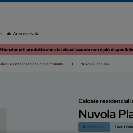
Area riservata
Attenzione: il prodotto che stai visualizzando non è più disponibile
Murali a condensazione con accumulo
Nuvola Platinum+
Caldaie residenzial
Nuvola Pl
Residenziale
Fuori Listi