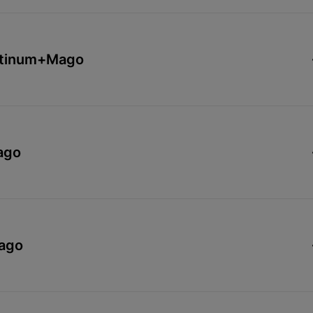
latinum+Mago
ago
Mago