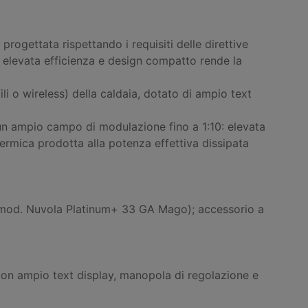
ogettata rispettando i requisiti delle direttive
 elevata efficienza e design compatto rende la
li o wireless) della caldaia, dotato di ampio text
un ampio campo di modulazione fino a 1:10: elevata
termica prodotta alla potenza effettiva dissipata
l mod. Nuvola Platinum+ 33 GA Mago); accessorio a
e, con ampio text display, manopola di regolazione e