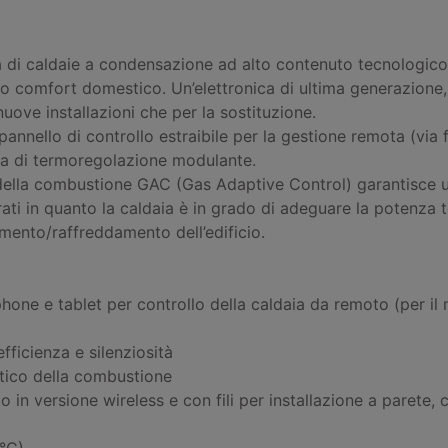
i caldaie a condensazione ad alto contenuto tecnologico pr
mo comfort domestico. Un’elettronica di ultima generazione,
ove installazioni che per la sostituzione.
nello di controllo estraibile per la gestione remota (via fi
ina di termoregolazione modulante.
 della combustione GAC (Gas Adaptive Control) garantisce 
ati in quanto la caldaia è in grado di adeguare la potenza 
amento/raffreddamento dell’edificio.
one e tablet per controllo della caldaia da remoto (per i
ficienza e silenziosità
tico della combustione
ato in versione wireless e con fili per installazione a paret
0°C)