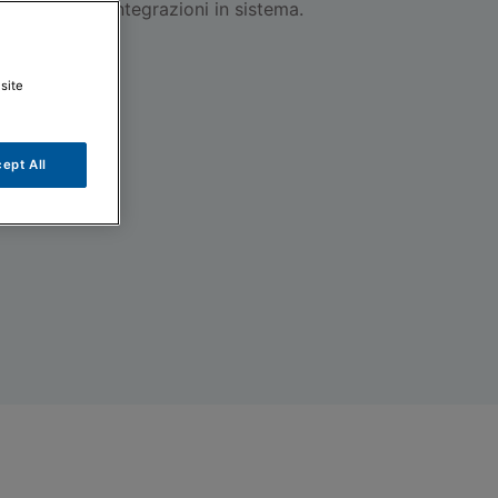
cumulo per integrazioni in sistema.
tore
site
ept All