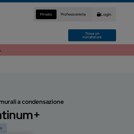
Login
Privato
Professionista
Trova un
installatore
.
i murali a condensazione
atinum+
no