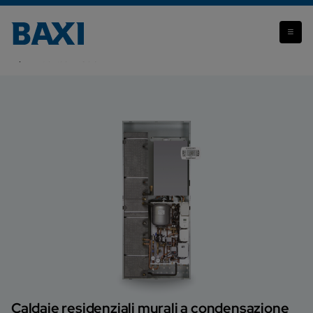
Attenzione: il prodotto che stai visualizzando non è più
disponibile.
Duo-tec IN Solar
Caldaie residenziali murali a condensazione