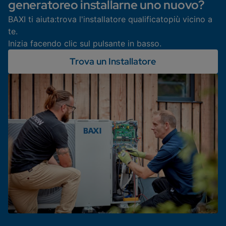
generatoreo installarne uno nuovo?
BAXI ti aiuta:trova l'installatore qualificatopiù vicino a
te.
Inizia facendo clic sul pulsante in basso.
Trova un Installatore