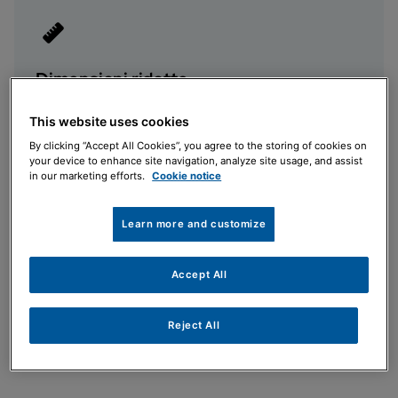
Dimensioni ridotte
Permette l'installazione in spazi ristretti grazie ad una
This website uses cookies
profondità ridotta
By clicking “Accept All Cookies”, you agree to the storing of cookies on
your device to enhance site navigation, analyze site usage, and assist
in our marketing efforts.
Cookie notice
Learn more and customize
Integrazione con i sistemi solari
Permette la produzione di acqua calda sanitaria tramite
Accept All
energia solare
Reject All