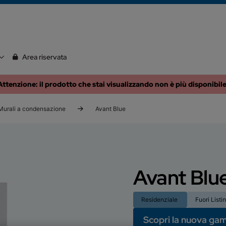
Area riservata
Attenzione: il prodotto che stai visualizzando non è più disponibile
Murali a condensazione
Avant Blue
Avant Blu
Residenziale
Fuori Listi
Scopri la nuova g