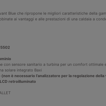
ant Blue che ripropone le migliori caratteristiche della ga
) abbinate ai vantaggi e alle prestazioni di una caldaia a con
15502
uminio
one con sensore sanitario a turbina per un comfort ottimal
a solare integrato Baxi
e (non è necessario l’analizzatore per la regolazione della 
 LCD retroilluminato
PALLET