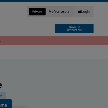
Login
Privato
Professionista
Trova un
installatore
.
e
no
amma