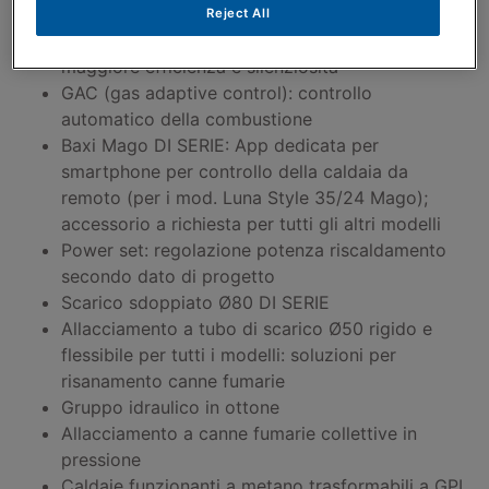
menù
Reject All
Ampio campo di modulazione 1:10 (1:6 mod. 1.12)
maggiore efficienza e silenziosità
GAC (gas adaptive control): controllo
automatico della combustione
Baxi Mago DI SERIE: App dedicata per
smartphone per controllo della caldaia da
remoto (per i mod. Luna Style 35/24 Mago);
accessorio a richiesta per tutti gli altri modelli
Power set: regolazione potenza riscaldamento
secondo dato di progetto
Scarico sdoppiato Ø80 DI SERIE
Allacciamento a tubo di scarico Ø50 rigido e
flessibile per tutti i modelli: soluzioni per
risanamento canne fumarie
Gruppo idraulico in ottone
Allacciamento a canne fumarie collettive in
pressione
Caldaie funzionanti a metano trasformabili a GPL