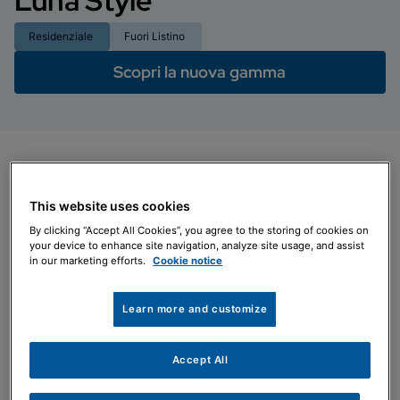
Luna Style
Residenziale
Fuori Listino
Scopri la nuova gamma
Specifiche
Funzionamento con miscela composta fi no al
This website uses cookies
20% da idrogeno
By clicking “Accept All Cookies”, you agree to the storing of cookies on
Classe A+ per i modelli Luna Style 35/24 Mago
your device to enhance site navigation, analyze site usage, and assist
(sonda esterna DI SERIE)
in our marketing efforts.
Cookie notice
Efficienza energetica al 98% grazie all’evoluta
tecnologia applicata
Learn more and customize
Pannello comandi a colori retroilluminato, icone
per la visualizzazione dei parametri, descrizioni
Accept All
chiare tramite visualizzazione di un ampio testo,
manopola di regolazione e tasti di selezione