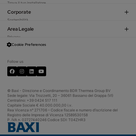
Caldaie residenziali
Trova il tuo installatore
Caldaie e moduli d'utenza commerciali
Scegli il Centro di Assistenza Tecnica
Corporate
Ventilazione meccanica
Preventivatore
Sostenibilità
Fan coil
TechArea
Azienda
Area Legale
Climatizzatori
Ekanban Portale fornitori
Incentivi fiscali
Sistemi solari
Privacy
Schemi d’impianto
Garanzia
Scaldacqua e serbatoi
Data Act
Cookie Preferences
Baxi Shop
Baxi International
Termoregolazione
Condizioni generali di vendita
Web Resi
Lavora con noi
Termini d'uso
CRM Portale Agenzie
Follow us
InBaxi - Portale Aziendale
Cookies
FAQ
Facebook
LinkedIn
YouTube
Servizio Clienti
Codice etico
Whistleblowing
© Baxi - Direzione e Coordinamento BDR Thermea Group BV
Sede legale: Via Trozzetti, 20 – 36061 Bassano del Grappa (VI)
Centralino: +39 0424 517 111
Capitale Sociale € 40.000.000,00 i.v.
Rea Vicenza n° 271706 – Codice fiscale e numero d’iscrizione del
Registro delle Imprese di Vicenza 12589530158
P. IVA n. 02727440246 Codice SDI: T04ZHR3