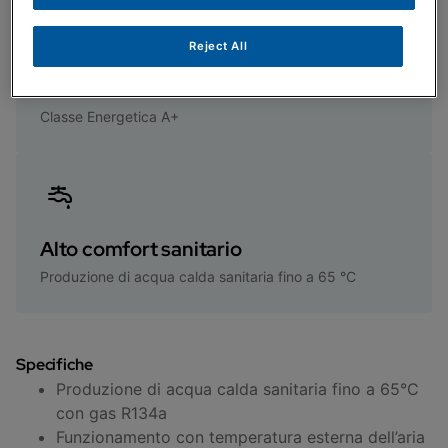
Reject All
Alta efficienza
Classe Energetica A+
Alto comfort sanitario
Produzione di acqua calda sanitaria fino a 65 °C
Specifiche
Produzione di acqua calda sanitaria fino a 65°C
con gas R134a
Funzionamento con temperatura esterna dell’aria