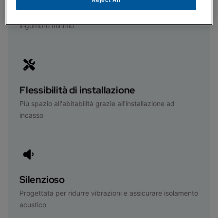
Dimensioni ridotte
Permette l'installazione in spazi ristretti grazie ad un
ingombro minimo
Flessibilità di installazione
Più spazio all'abitabilità grazie all'installazione ad
incasso
Silenzioso
Progettata per ridurre vibrazioni e assicurare isolamento
acustico