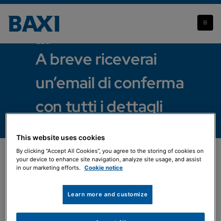
Abbiamo ricevuto correttamente i tuoi
dati
A breve riceverai
un’email di conferma
con tutti i dettagli
This website uses cookies
By clicking “Accept All Cookies”, you agree to the storing of cookies on
your device to enhance site navigation, analyze site usage, and assist
Ti va di condividere la tua
in our marketing efforts.
Cookie notice
esperienza?
Il tuo feedback è davvero prezioso per
Learn more and customize
noi e ci aiuta a migliorare ogni giorno.