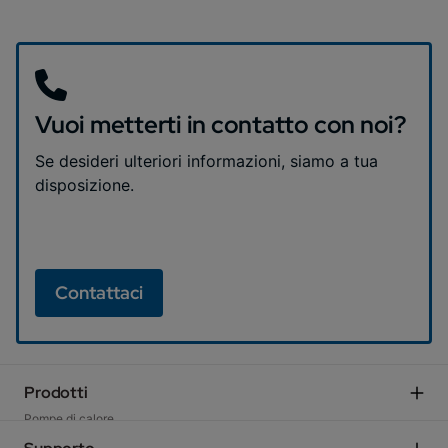
Vuoi metterti in contatto con noi?
Se desideri ulteriori informazioni, siamo a tua
disposizione.
Contattaci
Prodotti
Pompe di calore
Sistemi Ibridi