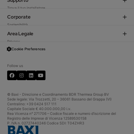
Supporto
Caldaie residenziali
Trova il tuo installatore
Caldaie e moduli d'utenza commerciali
Scegli il Centro di Assistenza Tecnica
Corporate
Ventilazione meccanica
Preventivatore
Sostenibilità
Fan coil
TechArea
Azienda
Area Legale
Climatizzatori
Ekanban Portale fornitori
Incentivi fiscali
Sistemi solari
Privacy
Schemi d’impianto
Garanzia
Scaldacqua e serbatoi
Data Act
Cookie Preferences
Baxi Shop
Baxi International
Termoregolazione
Condizioni generali di vendita
Web Resi
Lavora con noi
Termini d'uso
CRM Portale Agenzie
Follow us
InBaxi - Portale Aziendale
Cookies
FAQ
Facebook
LinkedIn
YouTube
Servizio Clienti
Codice etico
Whistleblowing
© Baxi - Direzione e Coordinamento BDR Thermea Group BV
Sede legale: Via Trozzetti, 20 – 36061 Bassano del Grappa (VI)
Centralino: +39 0424 517 111
Capitale Sociale € 40.000.000,00 i.v.
Rea Vicenza n° 271706 – Codice fiscale e numero d’iscrizione del
Registro delle Imprese di Vicenza 12589530158
P. IVA n. 02727440246 Codice SDI: T04ZHR3