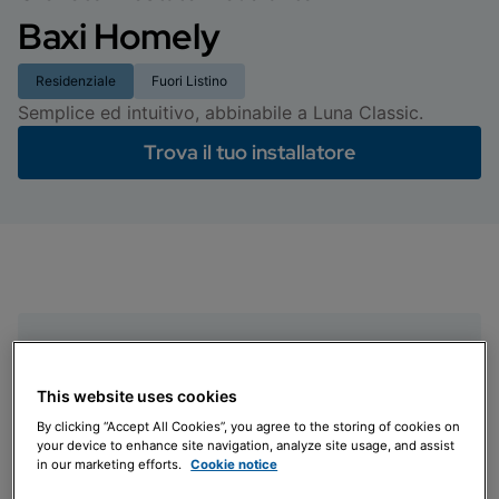
Baxi Homely
Residenziale
Fuori Listino
Semplice ed intuitivo, abbinabile a Luna Classic.
Trova il tuo installatore
This website uses cookies
Comandi semplici e intuitivi
By clicking “Accept All Cookies”, you agree to the storing of cookies on
your device to enhance site navigation, analyze site usage, and assist
Programmazione settimanale dal dispositivo
in our marketing efforts.
Cookie notice