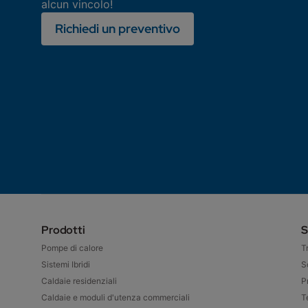
alcun vincolo!
Richiedi un preventivo
Prodotti
S
Pompe di calore
T
Sistemi Ibridi
S
Caldaie residenziali
P
Caldaie e moduli d'utenza commerciali
T