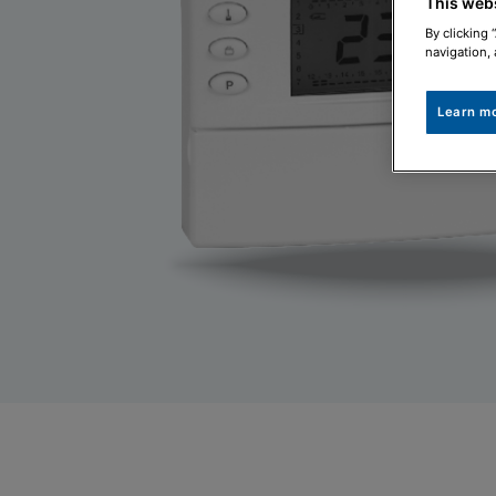
This web
By clicking 
navigation, 
Learn m