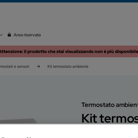
Area riservata
Attenzione: il prodotto che stai visualizzando non è più disponibile
mostati e sensori
Kit termostato ambiente
Termostato ambien
Kit termo
Residenziale
Fuori Listin