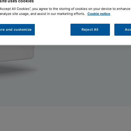
site uses cookies
Abbinabile a tutte le c
“Accept All Cookies”, you agree to the storing of cookies on your device to enhance 
Trova il tuo installa
analyze site usage, and assist in our marketing efforts.
Cookie notice
ore and customize
Reject All
Acc