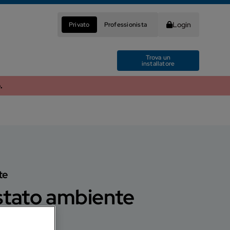
Login
Privato
Professionista
Trova un
installatore
.
te
stato ambiente
o