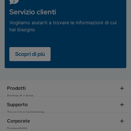
Servizio clienti
Vogliamo aiutarti a trovare le informazioni di cui
hai bisogno
Scopri di più
Prodotti
Pompe di calore
Sistemi Ibridi
Supporto
Caldaie residenziali
Trova il tuo installatore
Caldaie e moduli d'utenza commerciali
Scegli il Centro di Assistenza Tecnica
Corporate
Ventilazione meccanica
Preventivatore
Sostenibilità
Fan coil