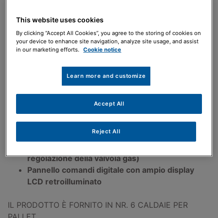
Basse emissioni NOx: classe 6 secondo EN
This website uses cookies
15502
By clicking “Accept All Cookies”, you agree to the storing of cookies on
Ventilatore modulante
your device to enhance site navigation, analyze site usage, and assist
in our marketing efforts.
Cookie notice
Post-scambiatore condensante in lega di
alluminio
Robusta e affidabile: gruppo idraulico in ottone
Learn more and customize
con sensore sanitario a turbina per un comfort
ottimale e scambiatore in rame ad ampi passaggi
Accept All
Predisposizione per abbinamento con il sistema
solare integrato Baxi
Reject All
Stesse regolazioni di una caldaia tradizionale
(non è necessario l’analizzatore per la
regolazione della valvola gas)
Pannello comandi digitale con ampio display
LCD retroilluminato
IL PRODOTTO È FORNITO IN NR. 6 CALDAIE PER
PALLET