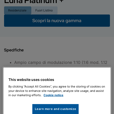
Luna Platinum +
Residenziale
Fuori Listino
Scopri la nuova gamma
Specifiche
Ampio campo di modulazione 1:10 (1:6 mod. 1.12
GA) maggiore efficienza e silenziosità
GAC (gas adaptive control): controllo
This website uses cookies
automatico della combustione
Baxi Mago DI SERIE:
By clicking “Accept All Cookies”, you agree to the storing of cookies on
your device to enhance site navigation, analyze site usage, and assist
App dedicata per smartphone e tablet per
in our marketing efforts.
Cookie notice
controllo della caldaia da remoto (per i mod.
Luna Platinum+ 33/24 GA Mago); accessorio a
Learn more and customize
richiesta per tutti gli altri modelli