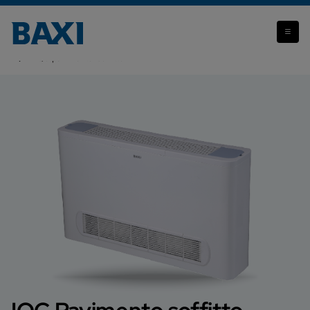
Attenzione: il prodotto che stai visualizzando non è più
disponibile.
IQC pavimento-soffitto