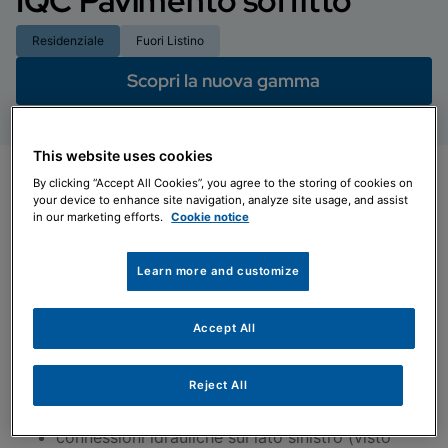
IQC Pavimento soffitto
Residenziale
Fuori Listino
Scopri la nuova gamma
This website uses cookies
By clicking “Accept All Cookies”, you agree to the storing of cookies on
Specifiche
your device to enhance site navigation, analyze site usage, and assist
in our marketing efforts.
Cookie notice
design compatto ed elegante
versatilità e facilità di installazione: le unità
Learn more and customize
possono essere installate a pavimento o a
soffitto
Accept All
alta efficienza (DC inverter) ed elevata
silenziosità
Reject All
sistema a 2 tubi
ingresso frontale dell’aria
connessioni idrauliche sul lato sinistro (visto