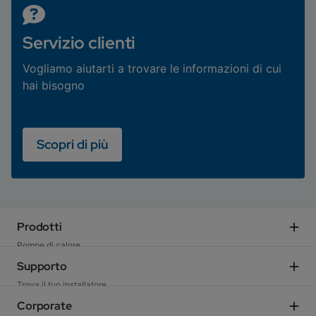
Servizio clienti
Vogliamo aiutarti a trovare le informazioni di cui
hai bisogno
Scopri di più
Prodotti
Pompe di calore
Sistemi Ibridi
Supporto
Caldaie residenziali
Trova il tuo installatore
Caldaie e moduli d'utenza commerciali
Scegli il Centro di Assistenza Tecnica
Corporate
Ventilazione meccanica