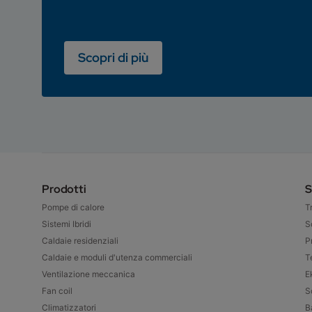
Scopri di più
Prodotti
S
Pompe di calore
T
Sistemi Ibridi
S
Caldaie residenziali
P
Caldaie e moduli d'utenza commerciali
T
Ventilazione meccanica
E
Fan coil
S
Climatizzatori
B