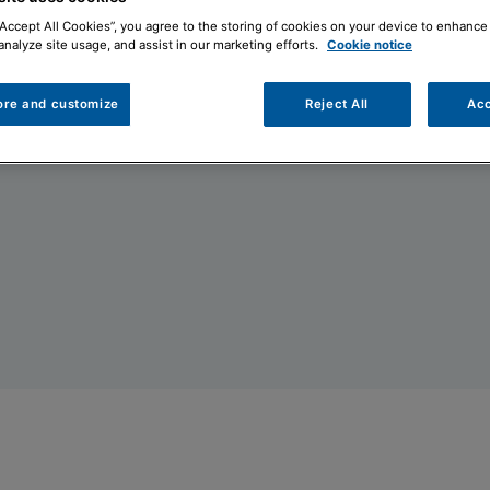
“Accept All Cookies”, you agree to the storing of cookies on your device to enhance 
Contattaci
Doc
analyze site usage, and assist in our marketing efforts.
Cookie notice
ore and customize
Reject All
Acc