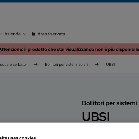
Azienda
Area riservata
Attenzione: il prodotto che stai visualizzando non è più disponibile
cqua e serbatoi
Bollitori per sistemi solari
UBSI
Bollitori per sistemi
UBSI
Residenziale
Fuori Listi
site uses cookies
Bollitori per acqua cald