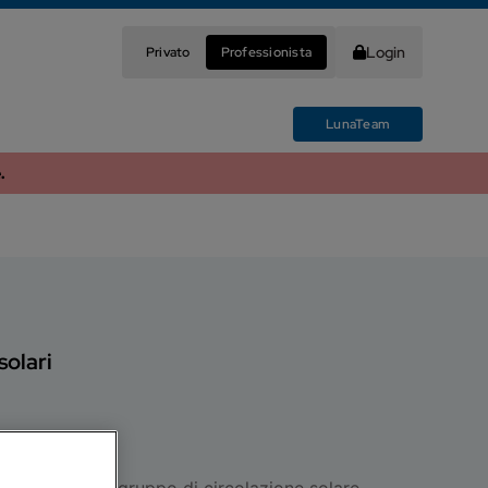
Login
Privato
Professionista
LunaTeam
.
 solari
no
a sanitaria con gruppo di circolazione solare.