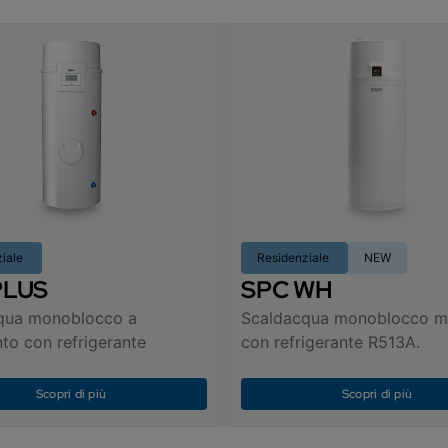
ziale
Residenziale
NEW
PLUS
SPC WH
qua monoblocco a
Scaldacqua monoblocco m
o con refrigerante
con refrigerante R513A.
Scopri di più
Scopri di più