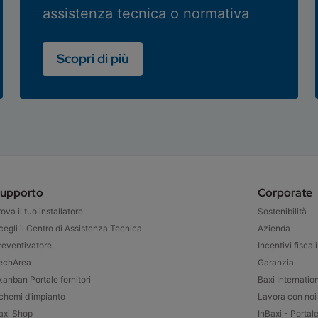
assistenza tecnica o normativa
Scopri di più
upporto
Corporate
rova il tuo installatore
Sostenibilità
cegli il Centro di Assistenza Tecnica
Azienda
reventivatore
Incentivi fiscali
echArea
Garanzia
kanban Portale fornitori
Baxi Internatio
chemi d’impianto
Lavora con noi
axi Shop
InBaxi - Portal