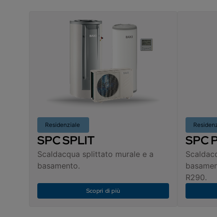
Residenziale
Residen
SPC SPLIT
SPC 
Scaldacqua splittato murale e a
Scaldac
basamento.
basament
R290.
Scopri di più