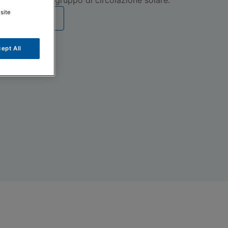
site
umentazione
ept All