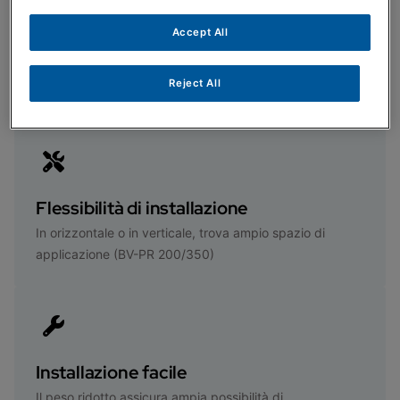
Accept All
Alta efficienza
Reject All
Raggiunge efficienze di scambio termico fino al 90%
Flessibilità di installazione
In orizzontale o in verticale, trova ampio spazio di
applicazione (BV-PR 200/350)
Installazione facile
Il peso ridotto assicura ampia possibilità di