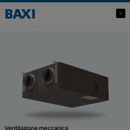
Attenzione: il prodotto che stai visualizzando non è più
disponibile.
BV-PR polipropilene reversibile
Ventilazione meccanica